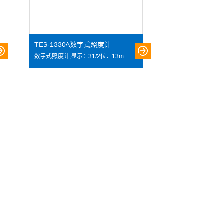
TES-1330A数字式照度计
数字式照度计,显示：31/2位、13mm高、LCD显示 测量范围：0.01LUX－20000LUX 精度：0.01 电源：9V电池. 全部材料和器件是中国台湾进口、是进口组装