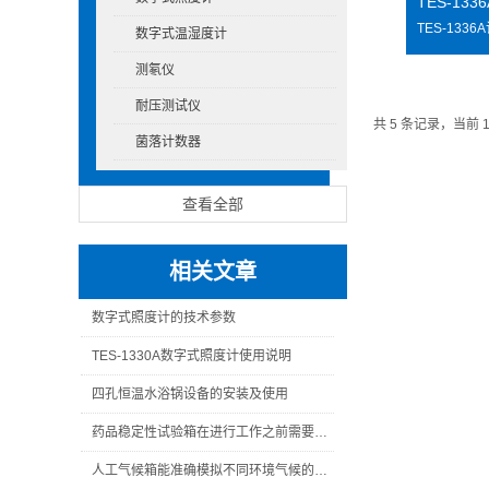
TES-13
数字式温湿度计
测氡仪
耐压测试仪
共 5 条记录，当前 
菌落计数器
查看全部
相关文章
数字式照度计的技术参数
TES-1330A数字式照度计使用说明
四孔恒温水浴锅设备的安装及使用
药品稳定性试验箱在进行工作之前需要做好哪些准备？
人工气候箱能准确模拟不同环境气候的条件